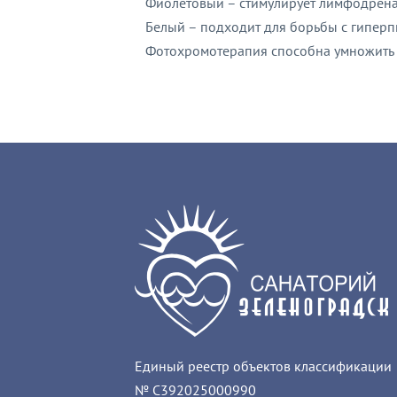
Фиолетовый – стимулирует лимфодрена
Белый – подходит для борьбы с гиперп
Фотохромотерапия способна умножить р
Единый реестр объектов классификации
№
С392025000990